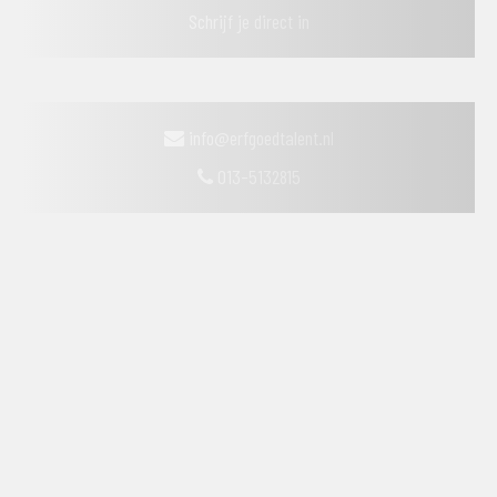
Schrijf je direct in
info@erfgoedtalent.nl
013-5132815