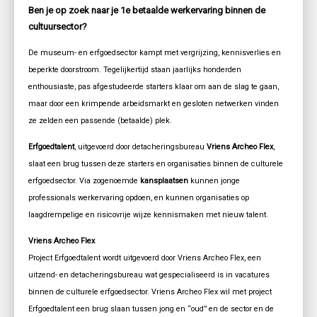
Ben je op zoek naar je 1e betaalde werkervaring binnen de
cultuursector?
De museum- en erfgoedsector kampt met vergrijzing, kennisverlies en
beperkte doorstroom. Tegelijkertijd staan jaarlijks honderden
enthousiaste, pas afgestudeerde starters klaar om aan de slag te gaan,
maar door een krimpende arbeidsmarkt en gesloten netwerken vinden
ze zelden een passende (betaalde) plek.
Erfgoedtalent
, uitgevoerd door detacheringsbureau
Vriens Archeo Flex
,
slaat een brug tussen deze starters en organisaties binnen de culturele
erfgoedsector. Via zogenoemde
kansplaatsen
kunnen jonge
professionals werkervaring opdoen, en kunnen organisaties op
laagdrempelige en risicovrije wijze kennismaken met nieuw talent.
Vriens Archeo Flex
Project Erfgoedtalent wordt uitgevoerd door Vriens Archeo Flex, een
uitzend- en detacheringsbureau wat gespecialiseerd is in vacatures
binnen de culturele erfgoedsector. Vriens Archeo Flex wil met project
Erfgoedtalent een brug slaan tussen jong en “oud” en de sector en de