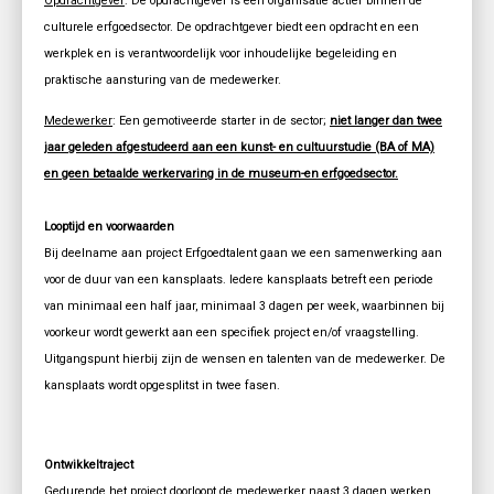
Opdrachtgever
: De opdrachtgever is een organisatie actief binnen de
culturele erfgoedsector. De opdrachtgever biedt een opdracht en een
werkplek en is verantwoordelijk voor inhoudelijke begeleiding en
praktische aansturing van de medewerker.
Medewerker
: Een gemotiveerde starter in de sector;
niet langer dan twee
jaar geleden afgestudeerd aan een kunst- en cultuurstudie (BA of MA)
en geen betaalde werkervaring in de museum-en erfgoedsector.
Looptijd en voorwaarden
Bij deelname aan project Erfgoedtalent gaan we een samenwerking aan
voor de duur van een kansplaats. Iedere kansplaats betreft een periode
van minimaal een half jaar, minimaal 3 dagen per week, waarbinnen bij
voorkeur wordt gewerkt aan een specifiek project en/of vraagstelling.
Uitgangspunt hierbij zijn de wensen en talenten van de medewerker. De
kansplaats wordt opgesplitst in twee fasen.
Ontwikkeltraject
Gedurende het project doorloopt de medewerker naast 3 dagen werken