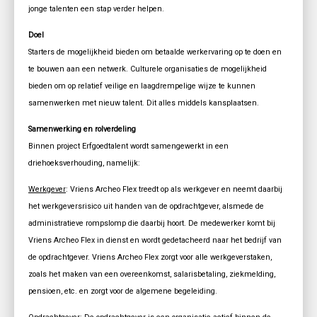
jonge talenten een stap verder helpen.
Doel
Starters de mogelijkheid bieden om betaalde werkervaring op te doen en
te bouwen aan een netwerk. Culturele organisaties de mogelijkheid
bieden om op relatief veilige en laagdrempelige wijze te kunnen
samenwerken met nieuw talent. Dit alles middels kansplaatsen.
Samenwerking en rolverdeling
Binnen project Erfgoedtalent wordt samengewerkt in een
driehoeksverhouding, namelijk:
Werkgever
: Vriens Archeo Flex treedt op als werkgever en neemt daarbij
het werkgeversrisico uit handen van de opdrachtgever, alsmede de
administratieve rompslomp die daarbij hoort. De medewerker komt bij
Vriens Archeo Flex in dienst en wordt gedetacheerd naar het bedrijf van
de opdrachtgever. Vriens Archeo Flex zorgt voor alle werkgeverstaken,
zoals het maken van een overeenkomst, salarisbetaling, ziekmelding,
pensioen, etc. en zorgt voor de algemene begeleiding.