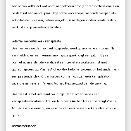
een ontwikkeltraject wat wordt aangeboden door (erfgoed)professionals en
bestaat uit een aantal praktijkgerichte workshops, met onderwerpen als
sollicitatietechnieken, netwerken, etc. Deze dagen vinden plaats buiten
werktijd en op wisselende locaties.
Selectie medewerker - kansplaats
Deelnemers worden zorgvuldig geselecteerd op motivatie en focus. Na
aanmelding en een kennismakingsgesprek volgt een pitch. Bij een
positief advies stelt de kandidaat een profiel en voorkeurslijst met
opdrachtgevers op. Vriens Archeo Flex helpt vervolgens bij het vinden van
een passende plek. Organisaties kunnen ook zelf een kansplaats-
vacature aanleveren; Vriens Archeo Flex verzorgt dan de werving.
Daarnaast is het uiteraard ook mogelijk dat organisaties een
kansplaats-‘vacature’ uitzetten bij Vriens Archeo Flex en verzorgt Vriens
Archeo Flex de werving en selectie van een passende kandidaat voor de
opdracht.
Contactpersonen