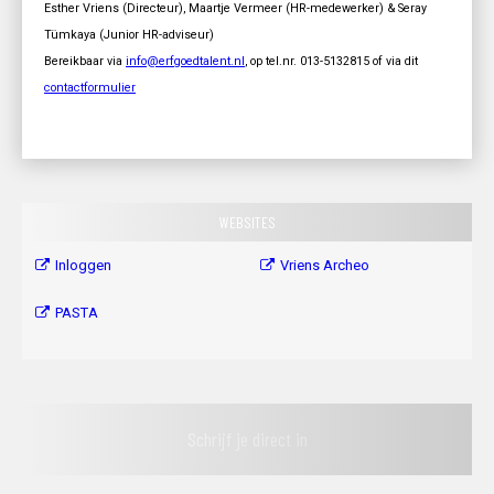
Esther Vriens (Directeur), Maartje Vermeer (HR-medewerker) & Seray
Tümkaya (Junior HR-adviseur)
Bereikbaar via
info@erfgoedtalent.nl
, op tel.nr. 013-5132815 of via dit
contactformulier
WEBSITES
Inloggen
Vriens Archeo
PASTA
Schrijf je direct in